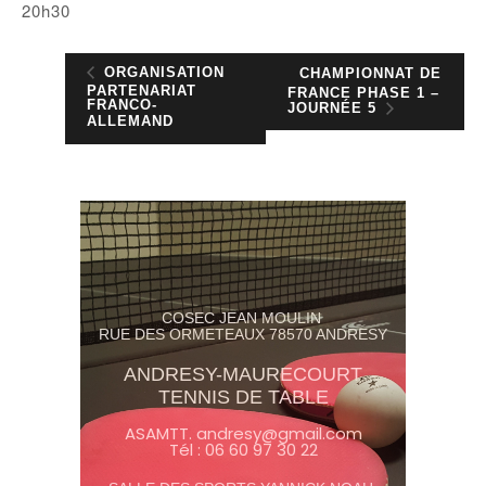
20h30
ORGANISATION
CHAMPIONNAT DE
PARTENARIAT
FRANCE PHASE 1 –
FRANCO-
JOURNÉE 5
ALLEMAND
COSEC JEAN MOULIN
RUE DES ORMETEAUX 78570 ANDRESY
ANDRESY-MAURECOURT
TENNIS DE TABLE
ASAMTT. andresy@gmail.com
Tél : 06 60 97 30 22