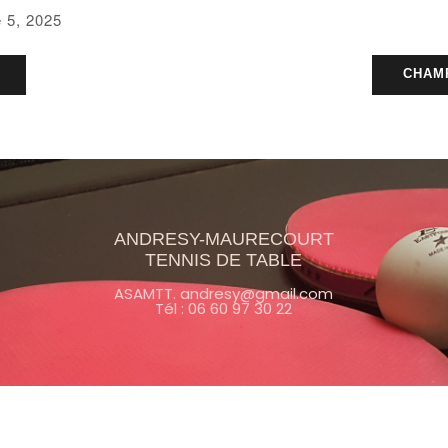
 5, 2025
CHAMP
ANDRESY-MAURECOURT
TENNIS DE TABLE
ASAMTT. andresy@gmail.com
Tél : 06 60 97 30 22