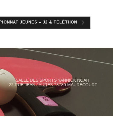
IONNAT JEUNES – J2 & TÉLÉTHON
SALLE DES SPORTS YANNICK NOAH
22 RUE JEAN JAURES 78780 MAURECOURT