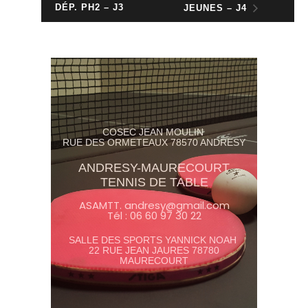
DÉP. PH2 – J3
JEUNES – J4
COSEC JEAN MOULIN
RUE DES ORMETEAUX 78570 ANDRESY
ANDRESY-MAURECOURT
TENNIS DE TABLE
ASAMTT. andresy@gmail.com
Tél : 06 60 97 30 22
SALLE DES SPORTS YANNICK NOAH
22 RUE JEAN JAURES 78780
MAURECOURT