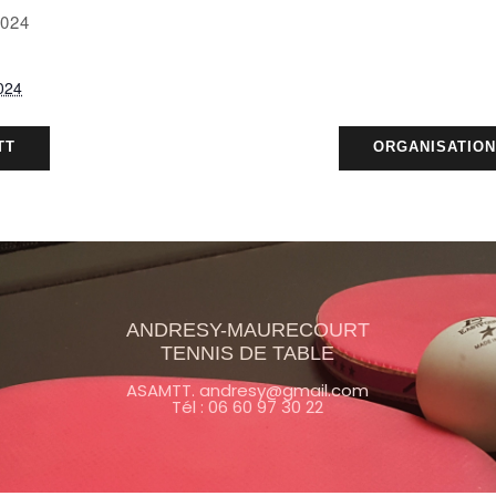
 2024
2024
TT
ORGANISATIO
ANDRESY-MAURECOURT
TENNIS DE TABLE
ASAMTT. andresy@gmail.com
Tél : 06 60 97 30 22