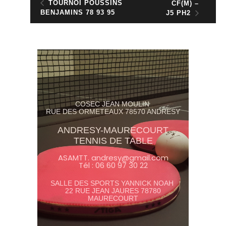
TOURNOI POUSSINS
CF(M) –
BENJAMINS 78 93 95
J5 PH2
COSEC JEAN MOULIN
RUE DES ORMETEAUX 78570 ANDRESY
ANDRESY-MAURECOURT
TENNIS DE TABLE
ASAMTT. andresy@gmail.com
Tél : 06 60 97 30 22
SALLE DES SPORTS YANNICK NOAH
22 RUE JEAN JAURES 78780
MAURECOURT