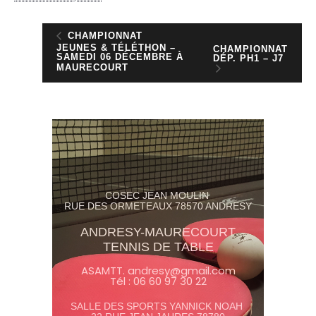
CHAMPIONNAT
JEUNES & TÉLÉTHON –
CHAMPIONNAT
SAMEDI 06 DÉCEMBRE À
DÉP. PH1 – J7
MAURECOURT
COSEC JEAN MOULIN
RUE DES ORMETEAUX 78570 ANDRESY
ANDRESY-MAURECOURT
TENNIS DE TABLE
ASAMTT. andresy@gmail.com
Tél : 06 60 97 30 22
SALLE DES SPORTS YANNICK NOAH