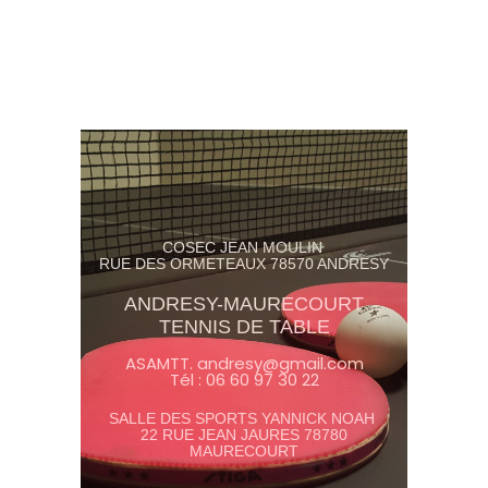
COSEC JEAN MOULIN
RUE DES ORMETEAUX 78570 ANDRESY
ANDRESY-MAURECOURT
TENNIS DE TABLE
ASAMTT. andresy@gmail.com
Tél : 06 60 97 30 22
SALLE DES SPORTS YANNICK NOAH
22 RUE JEAN JAURES 78780
MAURECOURT