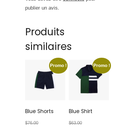
publier un avis.
Produits
similaires
Promo !
Promo !
Blue Shorts
Blue Shirt
$
76.00
$
71.00
$
63.00
$
56.00